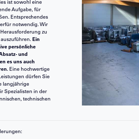
ies ist sowohl eine
ende Aufgabe, für
aßen. Entsprechendes
erfür notwendig. Wir
 Herausforderung zu
t auszuführen.
Ein
ive persönliche
 Absatz- und
en es uns auch
ren.
Eine hochwertige
Leistungen dürfen Sie
e langjährige
r Spezialisten in der
nischen, technischen
rderungen: