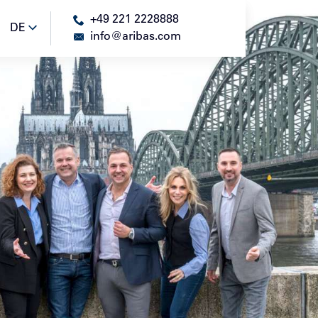
+49 221 2228888
DE
DE
info@aribas.com