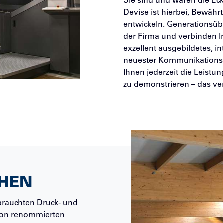
Sie sind und waren die Eck
Devise ist hierbei, Bewähr
entwickeln. Generationsübe
der Firma und verbinden I
exzellent ausgebildetes, i
neuester Kommunikationst
Ihnen jederzeit die Leist
zu demonstrieren – das ve
HEN
brauchten Druck- und
von renommierten