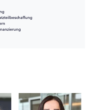
ung
tzteilbeschaffung
ern
inanzierung