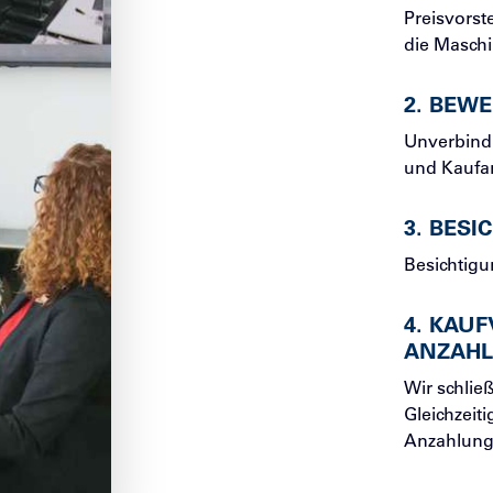
Preisvorst
die Maschin
2
.
BEWE
Unverbind
und Kaufan
3
.
BESI
Besichtigu
4
.
KAUF
ANZAH
Wir schlie
Gleichzeit
Anzahlung 