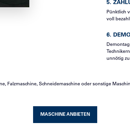
5
.
ZAHL
Pünktlich 
voll bezahl
6
.
DEMO
Demontage
Technikern
unnötig zu
e, Falzmaschine, Schneidemaschine oder sonstige Maschin
MASCHINE ANBIETEN