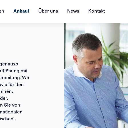
en
Ankauf
Über uns
News
Kontakt
O genauso
auflösung mit
arbeitung. Wir
wie für den
hinen,
der,
n Sie von
rnationalen
ischen,