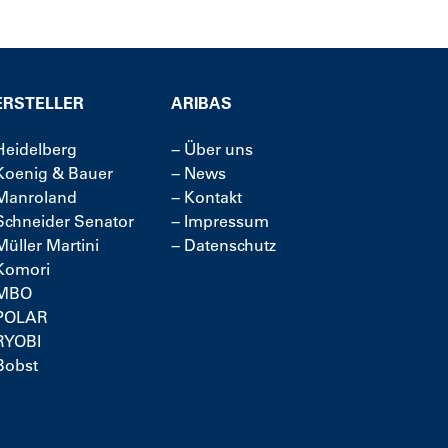
ERSTELLER
ARIBAS
Heidelberg
−
Über uns
Koenig & Bauer
−
News
Manroland
−
Kontakt
Schneider Senator
−
Impressum
Müller Martini
−
Datenschutz
Komori
MBO
POLAR
RYOBI
Bobst